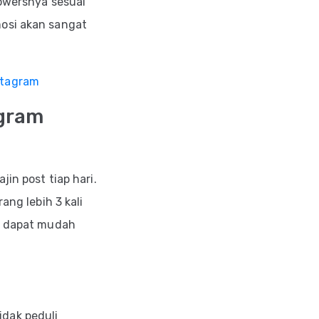
lowersnya sesuai
mosi akan sangat
stagram
agram
in post tiap hari.
ang lebih 3 kali
da dapat mudah
dak peduli