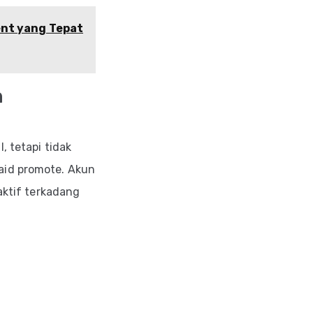
nt yang Tepat
h
, tetapi tidak
aid promote. Akun
aktif terkadang