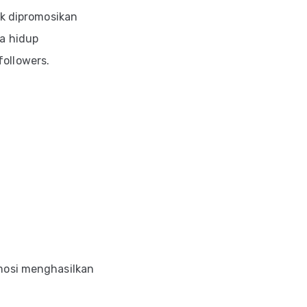
ok dipromosikan
a hidup
ollowers.
mosi menghasilkan