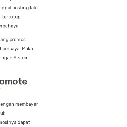
ggal posting lalu
 tertutupi
erbahaya.
yang promosi
dipercaya.
Maka
dengan Sistem
romote
f
engan membayar
tuk
mosinya dapat