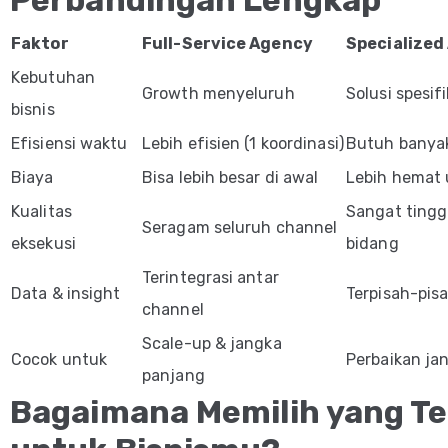
Faktor
Full-Service Agency
Specialized
Kebutuhan
Growth menyeluruh
Solusi spesifi
bisnis
Efisiensi waktu
Lebih efisien (1 koordinasi)
Butuh banyak
Biaya
Bisa lebih besar di awal
Lebih hemat 
Kualitas
Sangat tingg
Seragam seluruh channel
eksekusi
bidang
Terintegrasi antar
Data & insight
Terpisah-pis
channel
Scale-up & jangka
Cocok untuk
Perbaikan ja
panjang
Bagaimana Memilih yang T