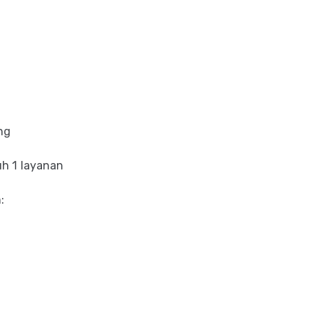
ng
uh 1 layanan
: