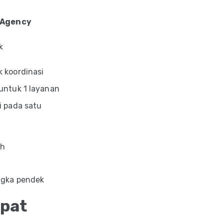
 Agency
k
 koordinasi
untuk 1 layanan
i pada satu
ah
ngka pendek
epat