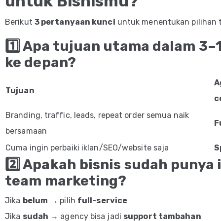
untuk Bisnismu?
Berikut
3 pertanyaan kunci
untuk menentukan pilihan t
1️⃣ Apa tujuan utama dalam 3–
ke depan?
A
Tujuan
c
Branding, traffic, leads, repeat order semua naik
F
bersamaan
Cuma ingin perbaiki iklan/SEO/website saja
S
2️⃣ Apakah bisnis sudah punya 
team marketing?
Jika
belum
→ pilih
full-service
Jika
sudah
→ agency bisa jadi
support tambahan