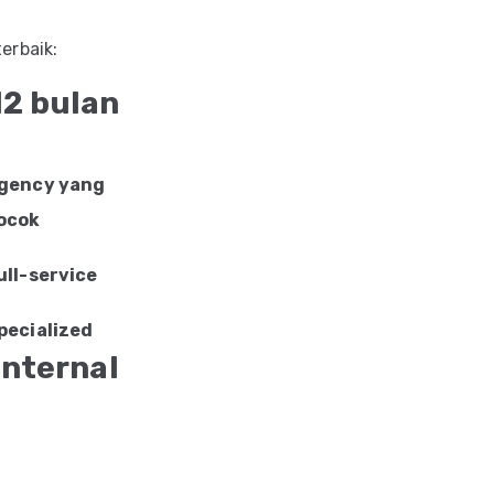
erbaik:
12 bulan
gency yang
ocok
ull-service
pecialized
internal