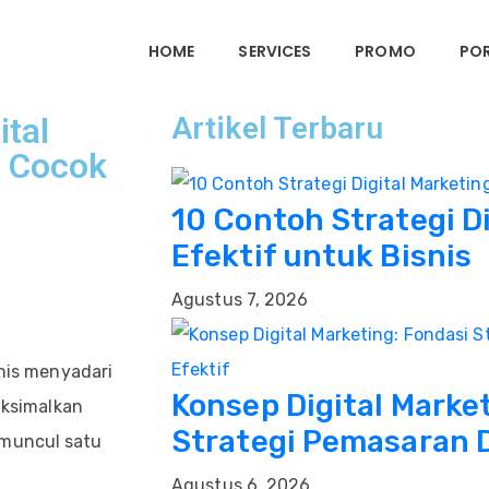
HOME
SERVICES
PROMO
PO
ital
Artikel Terbaru
g Cocok
10 Contoh Strategi D
Efektif untuk Bisnis
Agustus 7, 2026
snis menyadari
Konsep Digital Marke
ksimalkan
Strategi Pemasaran D
 muncul satu
Agustus 6, 2026