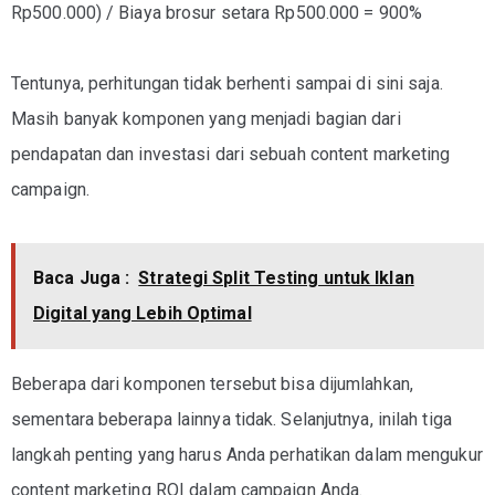
Rp500.000) / Biaya brosur setara Rp500.000 = 900%
Tentunya, perhitungan tidak berhenti sampai di sini saja.
Masih banyak komponen yang menjadi bagian dari
pendapatan dan investasi dari sebuah content marketing
campaign.
Baca Juga :
Strategi Split Testing untuk Iklan
Digital yang Lebih Optimal
Beberapa dari komponen tersebut bisa dijumlahkan,
sementara beberapa lainnya tidak. Selanjutnya, inilah tiga
langkah penting yang harus Anda perhatikan dalam mengukur
content marketing ROI dalam campaign Anda.