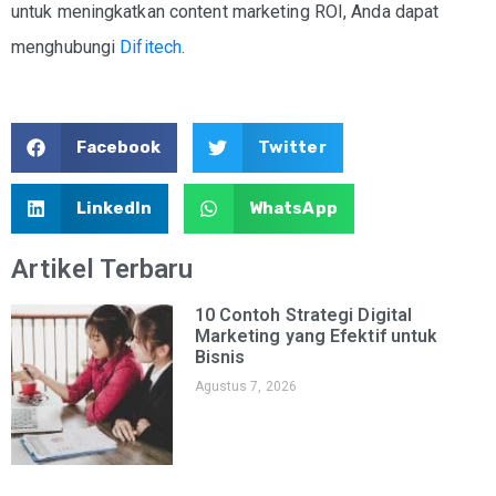
untuk meningkatkan content marketing ROI, Anda dapat
menghubungi
Difitech
.
Facebook
Twitter
LinkedIn
WhatsApp
Artikel Terbaru
10 Contoh Strategi Digital
Marketing yang Efektif untuk
Bisnis
Agustus 7, 2026