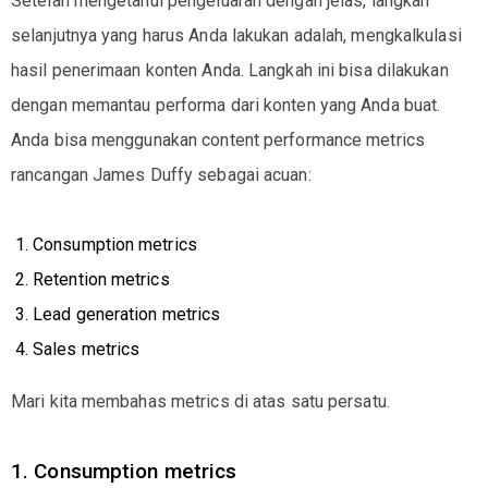
Setelah mengetahui pengeluaran dengan jelas, langkah
selanjutnya yang harus Anda lakukan adalah, mengkalkulasi
hasil penerimaan konten Anda. Langkah ini bisa dilakukan
dengan memantau performa dari konten yang Anda buat.
Anda bisa menggunakan content performance metrics
rancangan James Duffy sebagai acuan:
Consumption metrics
Retention metrics
Lead generation metrics
Sales metrics
Mari kita membahas metrics di atas satu persatu.
1. Consumption metrics