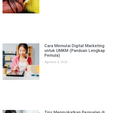
Cara Memulai Digital Marketing
untuk UMKM (Panduan Lengkap
Pemula)
Agustus 4, 2026
Tips Meningkatkan Penjualan di