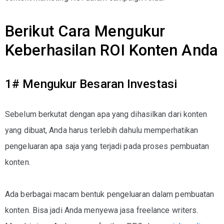
Berikut Cara Mengukur
Keberhasilan ROI Konten Anda
1# Mengukur Besaran Investasi
Sebelum berkutat dengan apa yang dihasilkan dari konten
yang dibuat, Anda harus terlebih dahulu memperhatikan
pengeluaran apa saja yang terjadi pada proses pembuatan
konten.
Ada berbagai macam bentuk pengeluaran dalam pembuatan
konten. Bisa jadi Anda menyewa jasa freelance writers.