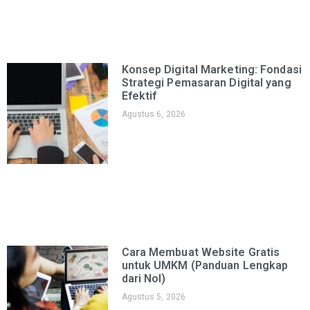
Konsep Digital Marketing: Fondasi
Strategi Pemasaran Digital yang
Efektif
Agustus 6, 2026
Cara Membuat Website Gratis
untuk UMKM (Panduan Lengkap
dari Nol)
Agustus 5, 2026