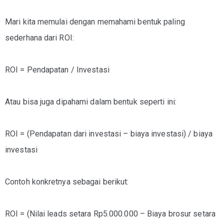
Mari kita memulai dengan memahami bentuk paling
sederhana dari ROI:
ROI = Pendapatan / Investasi
Atau bisa juga dipahami dalam bentuk seperti ini:
ROI = (Pendapatan dari investasi – biaya investasi) / biaya
investasi
Contoh konkretnya sebagai berikut:
ROI = (Nilai leads setara Rp5.000.000 – Biaya brosur setara