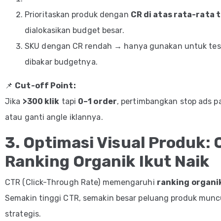
Prioritaskan produk dengan
CR di atas rata-rata 
dialokasikan budget besar.
SKU dengan CR rendah → hanya gunakan untuk test
dibakar budgetnya.
📌
Cut-off Point:
Jika
>300 klik
tapi
0–1 order
, pertimbangkan stop ads p
atau ganti angle iklannya.
3. Optimasi Visual Produk: 
Ranking Organik Ikut Naik
CTR (Click-Through Rate) memengaruhi
ranking organi
Semakin tinggi CTR, semakin besar peluang produk muncul
strategis.