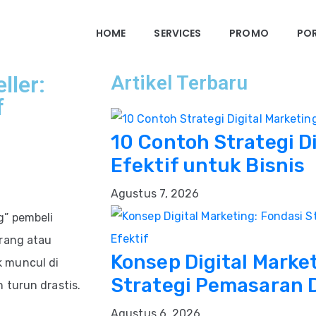
HOME
SERVICES
PROMO
PO
ller:
Artikel Terbaru
f
10 Contoh Strategi D
Efektif untuk Bisnis
Agustus 7, 2026
g” pembeli
arang atau
Konsep Digital Marke
 muncul di
Strategi Pemasaran D
 turun drastis.
Agustus 6, 2026