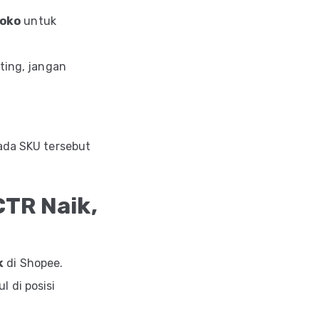
toko
untuk
ing, jangan
ada SKU tersebut
CTR Naik,
k
di Shopee.
 di posisi