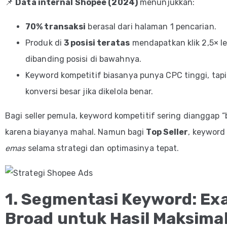
📌
Data internal Shopee (2024)
menunjukkan:
70% transaksi
berasal dari halaman 1 pencarian.
Produk di
3 posisi teratas
mendapatkan klik 2,5× l
dibanding posisi di bawahnya.
Keyword kompetitif biasanya punya CPC tinggi, tapi
konversi besar jika dikelola benar.
Bagi seller pemula, keyword kompetitif sering dianggap 
karena biayanya mahal. Namun bagi
Top Seller
, keyword
emas
selama strategi dan optimasinya tepat.
1. Segmentasi Keyword: Exa
Broad untuk Hasil Maksima