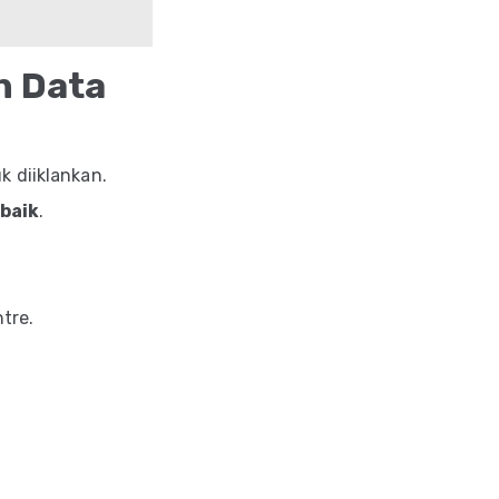
n Data
k diiklankan.
baik
.
tre.