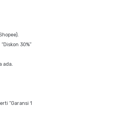
Shopee).
 “Diskon 30%”
a ada.
rti “Garansi 1