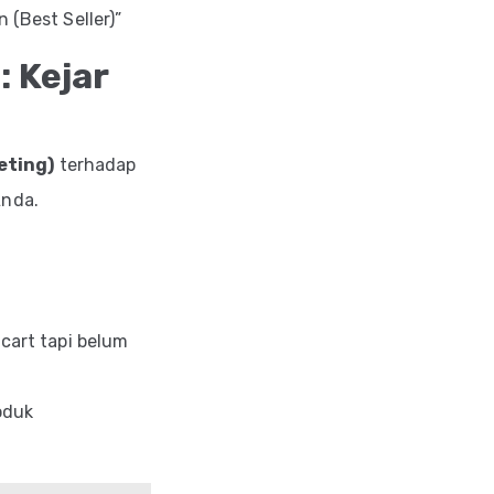
 (Best Seller)”
: Kejar
eting)
terhadap
Anda.
cart tapi belum
oduk