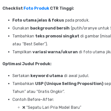
Checklist
Foto Produk
CTR Tinggi:
Foto utama jelas & fokus
pada produk.
Gunakan
background bersih
(putih/oranye untuk 
Tambahkan
teks promosi singkat
di gambar (misal
atau “Best Seller”).
Tampilkan
variasi warna/ukuran
di foto utama jik
Optimasi Judul Produk:
Sertakan
keyword utama
di awal judul.
Tambahkan
USP (Unique Selling Proposition)
sepe
Tahun” atau “Gratis Ongkir”.
Contoh Before–After:
❌ “Sepatu Lari Pria Model Baru”