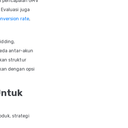
n pencapaian GMV
 Evaluasi juga
nversion rate
,
idding,
beda antar-akun
kan struktur
ikan dengan opsi
Untuk
duk, strategi