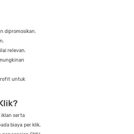
in dipromosikan.
n.
ai relevan.
emungkinan
rofit untuk
Klik?
iklan serta
da biaya per klik,