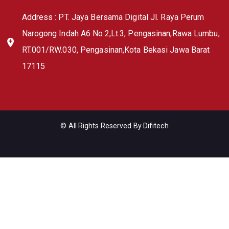
Address : PT. Jaya Bersama Digital Jl. Raya Perum
Narogong Indah A6 No.2,Lt.3, Pengasinan,Rawa Lumbu,
RT.001/RW.030, Pengasinan,Kota Bekasi Jawa Barat
17115
© All Rights Reserved By
Difitech