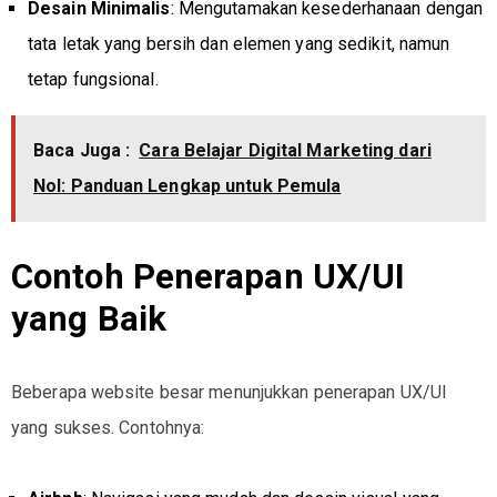
Desain Minimalis
: Mengutamakan kesederhanaan dengan
tata letak yang bersih dan elemen yang sedikit, namun
tetap fungsional.
Baca Juga :
Cara Belajar Digital Marketing dari
Nol: Panduan Lengkap untuk Pemula
Contoh Penerapan UX/UI
yang Baik
Beberapa website besar menunjukkan penerapan UX/UI
yang sukses. Contohnya: