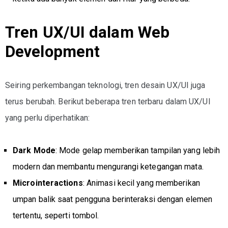
Tren UX/UI dalam Web
Development
Seiring perkembangan teknologi, tren desain UX/UI juga
terus berubah. Berikut beberapa tren terbaru dalam UX/UI
yang perlu diperhatikan:
Dark Mode
: Mode gelap memberikan tampilan yang lebih
modern dan membantu mengurangi ketegangan mata.
Microinteractions
: Animasi kecil yang memberikan
umpan balik saat pengguna berinteraksi dengan elemen
tertentu, seperti tombol.