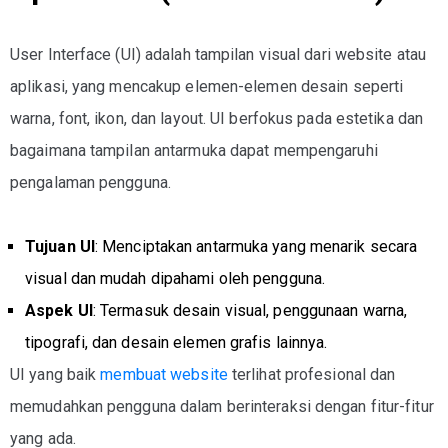
User Interface (UI) adalah tampilan visual dari website atau
aplikasi, yang mencakup elemen-elemen desain seperti
warna, font, ikon, dan layout. UI berfokus pada estetika dan
bagaimana tampilan antarmuka dapat mempengaruhi
pengalaman pengguna.
Tujuan UI
: Menciptakan antarmuka yang menarik secara
visual dan mudah dipahami oleh pengguna.
Aspek UI
: Termasuk desain visual, penggunaan warna,
tipografi, dan desain elemen grafis lainnya.
UI yang baik
membuat website
terlihat profesional dan
memudahkan pengguna dalam berinteraksi dengan fitur-fitur
yang ada.