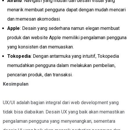
Airbnb
: Navigasi yang mudah dan desain visual yang
menarik membuat pengguna dapat dengan mudah mencari
dan memesan akomodasi.
Apple
: Desain yang sederhana namun elegan membuat
produk dan website Apple memiliki pengalaman pengguna
yang konsisten dan memuaskan.
Tokopedia
: Dengan antarmuka yang intuitif, Tokopedia
memudahkan pengguna dalam melakukan pembelian,
pencarian produk, dan transaksi.
Kesimpulan
UX/UI adalah bagian integral dari web development yang
tidak bisa diabaikan. Desain UX yang baik akan memastikan
pengalaman pengguna yang menyenangkan, sementara