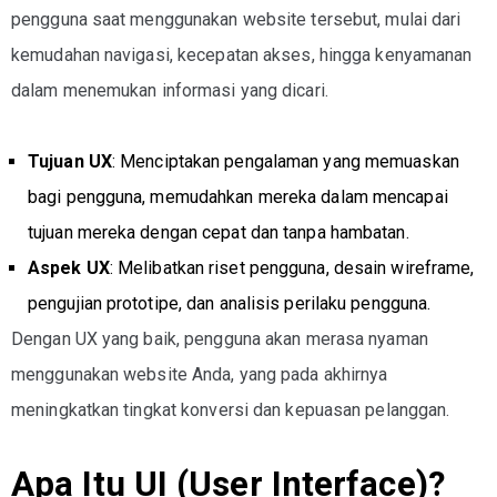
pengguna saat menggunakan website tersebut, mulai dari
kemudahan navigasi, kecepatan akses, hingga kenyamanan
dalam menemukan informasi yang dicari.
Tujuan UX
: Menciptakan pengalaman yang memuaskan
bagi pengguna, memudahkan mereka dalam mencapai
tujuan mereka dengan cepat dan tanpa hambatan.
Aspek UX
: Melibatkan riset pengguna, desain wireframe,
pengujian prototipe, dan analisis perilaku pengguna.
Dengan UX yang baik, pengguna akan merasa nyaman
menggunakan website Anda, yang pada akhirnya
meningkatkan tingkat konversi dan kepuasan pelanggan.
Apa Itu UI (User Interface)?