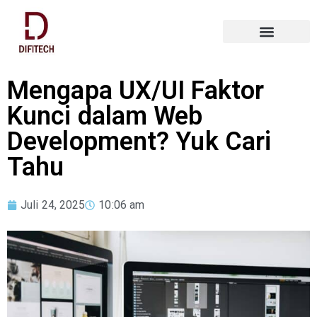
Mengapa UX/UI Faktor
Kunci dalam Web
Development? Yuk Cari
Tahu
Juli 24, 2025
10:06 am