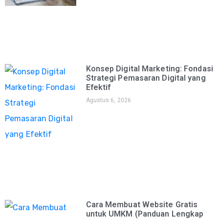
Konsep Digital Marketing: Fondasi
Strategi Pemasaran Digital yang
Efektif
Agustus 6, 2026
Cara Membuat Website Gratis
untuk UMKM (Panduan Lengkap