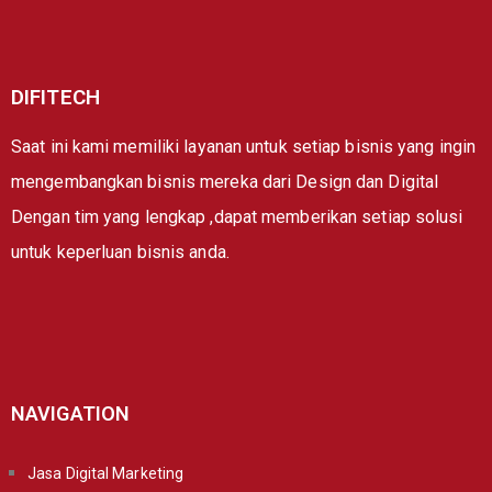
DIFITECH
Saat ini kami memiliki layanan untuk setiap bisnis yang ingin
mengembangkan bisnis mereka dari Design dan Digital
Dengan tim yang lengkap ,dapat memberikan setiap solusi
untuk keperluan bisnis anda.
NAVIGATION
Jasa Digital Marketing