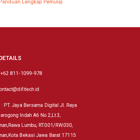
Panduan Lengkap Pemula)
DETAILS
: +62 811-1099-978
contact@difitech.id
: PT. Jaya Bersama Digital Jl. Raya
rogong Indah A6 No.2,Lt.3,
nan,Rawa Lumbu, RT.001/RW.030,
nan,Kota Bekasi Jawa Barat 17115