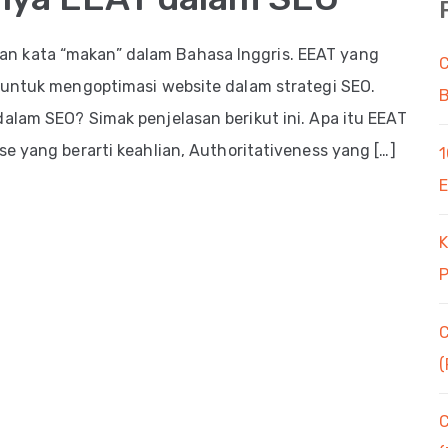
n kata “makan” dalam Bahasa Inggris. EEAT yang
C
 untuk mengoptimasi website dalam strategi SEO.
B
alam SEO? Simak penjelasan berikut ini. Apa itu EEAT
e yang berarti keahlian, Authoritativeness yang […]
1
E
K
P
C
(
C